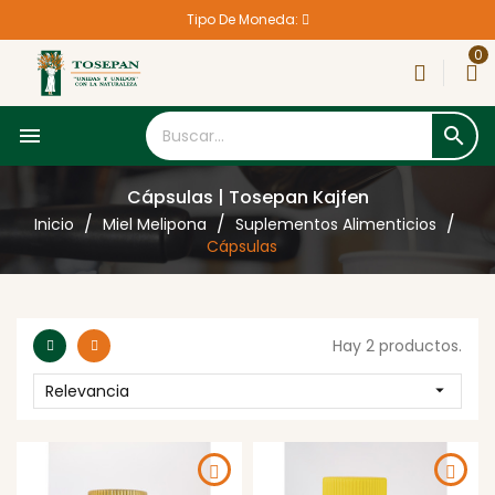
Tipo De Moneda:
0


Cápsulas | Tosepan Kajfen
Inicio
Miel Melipona
Suplementos Alimenticios
Cápsulas
Hay 2 productos.
Relevancia
