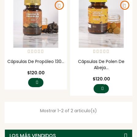
Cápsulas De Propóleo 130...
Cápsulas De Polen De
Abeja...
Precio
$120.00
AGREGAR
Precio
$120.00
AL
AGREGAR
CARRITO
AL
CARRITO
Mostrar 1-2 of 2 articulo(s)
LOS MÁS VENDIDOS