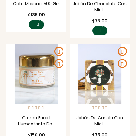
Café Maseual 500 Grs
Jabón De Chocolate Con
Miel...
Precio
$135.00
AGREGAR
Precio
$75.00
AL
AGREGAR
CARRITO
AL
CARRITO
Crema Facial
Jabón De Canela Con
Humectante De...
Miel...
Precio
Precio
$150.00
$75.00