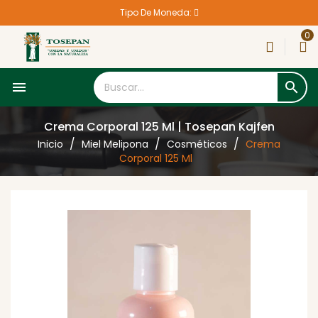
Tipo De Moneda:
0


Crema Corporal 125 Ml | Tosepan Kajfen
Inicio
Miel Melipona
Cosméticos
Crema
Corporal 125 Ml