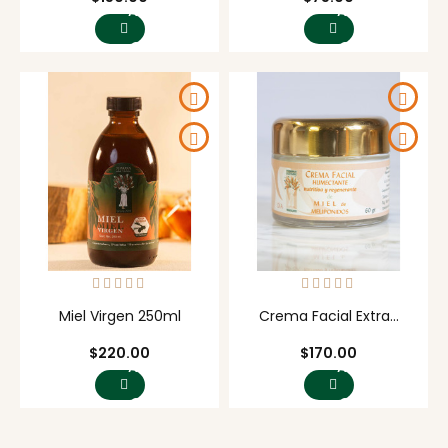
AGREGAR
AGREGAR
AL
AL
CARRITO
CARRITO
Miel Virgen 250ml
Crema Facial Extra...
Precio
Precio
$220.00
$170.00
AGREGAR
AGREGAR
AL
AL
CARRITO
CARRITO