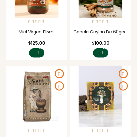
Miel Virgen 125ml
Canela Ceylan De 60grs...
Precio
Precio
$125.00
$100.00
AGREGAR
AGREGAR
AL
AL
CARRITO
CARRITO