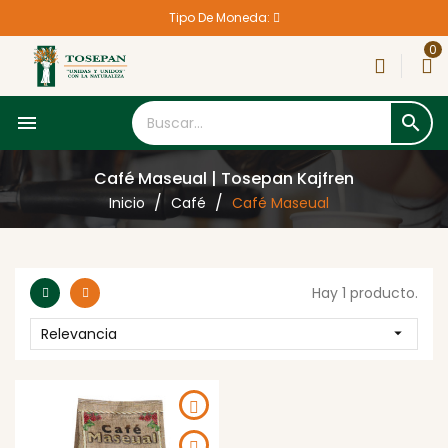
Tipo De Moneda:
0


Café Maseual | Tosepan Kajfren
Inicio
Café
Café Maseual
Hay 1 producto.
Relevancia
