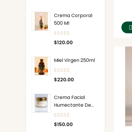
Crema Corporal
500 Ml
Precio
$120.00
Miel Virgen 250ml
Precio
$220.00
Crema Facial
Humectante De...
Precio
$150.00