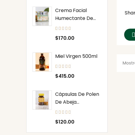
Crema Facial
Sha
Humectante De...
Precio
$170.00
Miel Virgen 500ml
Mostra
Precio
$415.00
Cápsulas De Polen
De Abeja...
Precio
$120.00