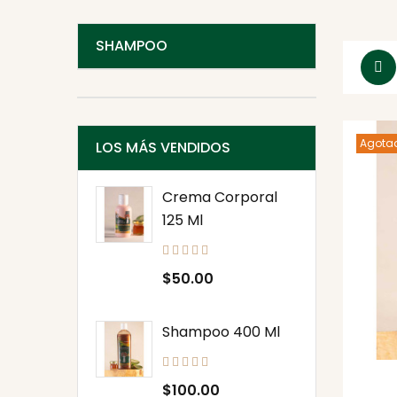
SHAMPOO
Agota
LOS MÁS VENDIDOS
Crema Corporal
125 Ml
Precio
$50.00
Shampoo 400 Ml
Precio
$100.00