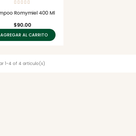
mpoo Romymiel 400 Ml
Precio
$90.00
AGREGAR AL CARRITO
r 1-4 of 4 articulo(s)