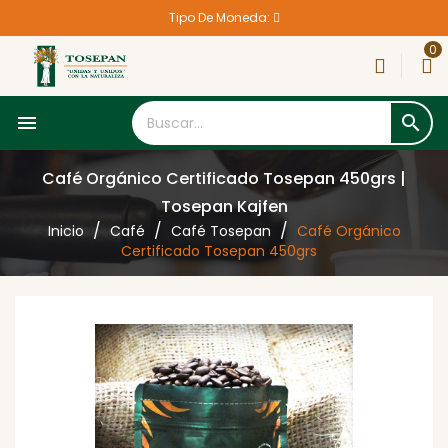
Tipo De Moneda:
0


Café Orgánico Certificado Tosepan 450grs |
Tosepan Kajfen
Inicio
Café
Café Tosepan
Café Orgánico
Certificado Tosepan 450grs