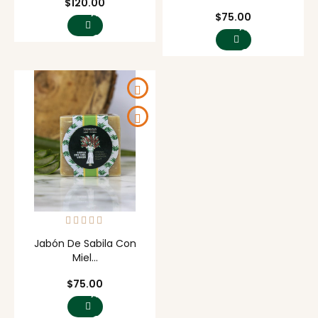
Precio
$120.00
AGREGAR
Precio
$75.00
AL
AGREGAR
CARRITO
AL
CARRITO
Jabón De Sabila Con
Miel...
Precio
$75.00
AGREGAR
AL