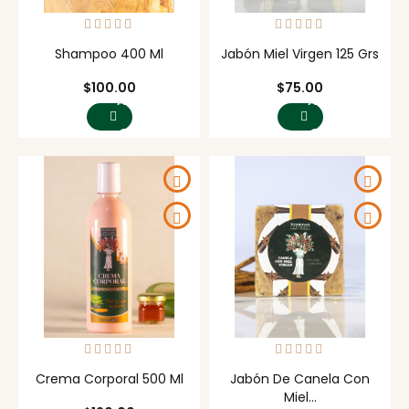
Shampoo 400 Ml
Jabón Miel Virgen 125 Grs
Precio
Precio
$100.00
$75.00
AGREGAR
AGREGAR
AL
AL
CARRITO
CARRITO
Crema Corporal 500 Ml
Jabón De Canela Con
Miel...