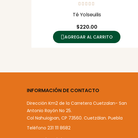
Té Yolseuilis
Precio
$220.00
AGREGAR AL CARRITO
INFORMACIÓN DE CONTACTO
Dirección
Km2 de la Carretera Cuetzalan- San
Antonio Rayón No 25.
Col Nahuiojpan, CP 73560. Cuetzálan. Puebla
Teléfono
231 111 8682