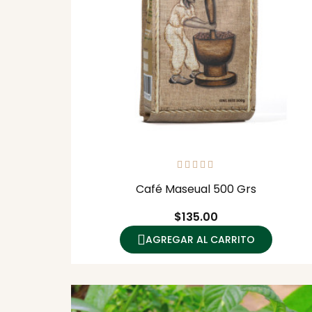
Café Maseual 500 Grs
Precio
$135.00
AGREGAR AL CARRITO