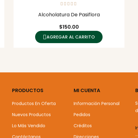
Alcoholatura De Pasiflora
Precio
$150.00
AGREGAR AL CARRITO
PRODUCTOS
MI CUENTA
S
Productos En Oferta
Información Personal
d
Nuevos Productos
Pedidos
Lo Más Vendido
Créditos
Contáctanos
Direcciones