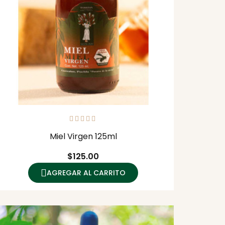
Miel Virgen 125ml
Precio
$125.00
AGREGAR AL CARRITO