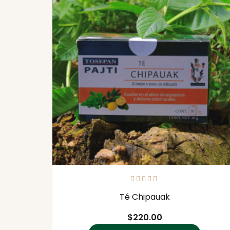
Té Chipauak
Precio
$220.00