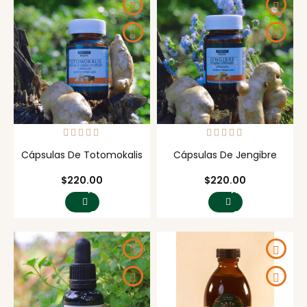
Cápsulas De Totomokalis
Cápsulas De Jengibre
Precio
Precio
$220.00
$220.00
AGREGAR
AGREGAR
AL
AL
CARRITO
CARRITO