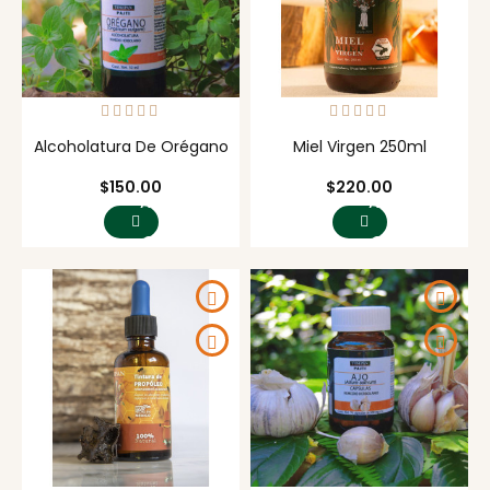
Alcoholatura De Orégano
Miel Virgen 250ml
Precio
Precio
$150.00
$220.00
AGREGAR
AGREGAR
AL
AL
CARRITO
CARRITO