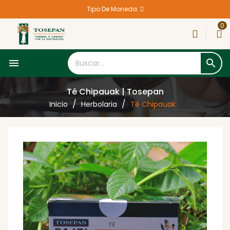
Tipo De Moneda:
0


Té Chipauak | Tosepan
Inicio
Herbolaria
Té Chipauak