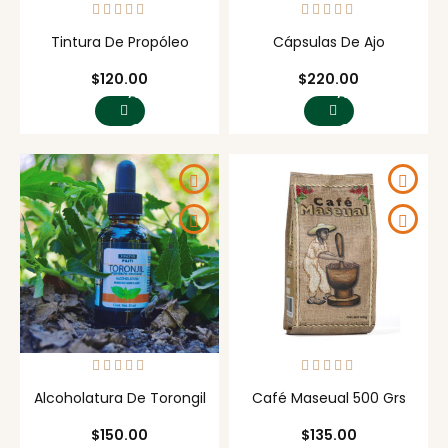
Tintura De Propóleo
Cápsulas De Ajo
Precio
Precio
$120.00
$220.00
AGREGAR
AGREGAR
AL
AL
CARRITO
CARRITO
Alcoholatura De Torongil
Café Maseual 500 Grs
Precio
Precio
$150.00
$135.00