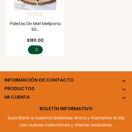
Paletas De Miel Melipona
50...
Precio
$180.00
AGREGAR
AL
CARRITO
INFORMACIÓN DE CONTACTO

PRODUCTOS

MI CUENTA

BOLETÍN INFORMATIVO
Suscríbete a nuestros boletines ahora y mantente al día
con nuevas colecciones y ofertas exclusivas.