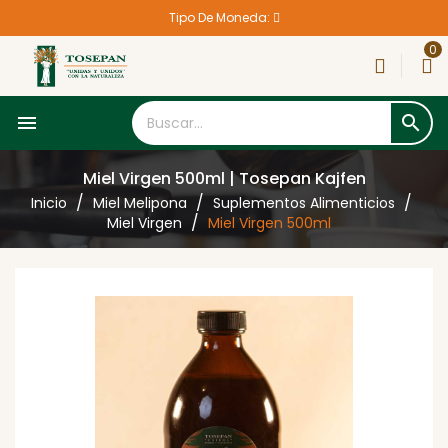
Tipo De Moneda:
0


Miel Virgen 500ml | Tosepan Kajfen
Inicio
Miel Melipona
Suplementos Alimenticios
Miel Virgen
Miel Virgen 500ml