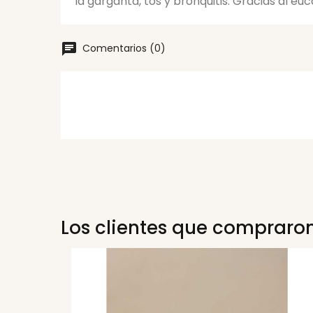
la garganta, tos y bronquitis. Gracias al eu
Comentarios (0)
Los clientes que compraro