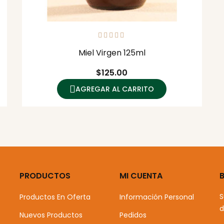
Miel Virgen 125ml
Precio
$125.00
AGREGAR AL CARRITO
PRODUCTOS
MI CUENTA
S
Productos En Oferta
Información Personal
d
Nuevos Productos
Pedidos