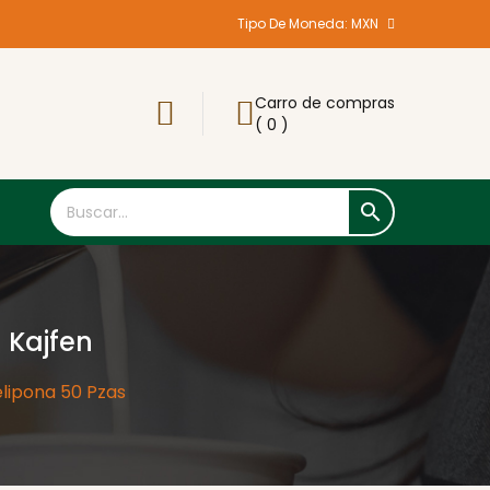
Tipo De Moneda:
MXN
Carro de compras
( 0 )

 Kajfen
elipona 50 Pzas