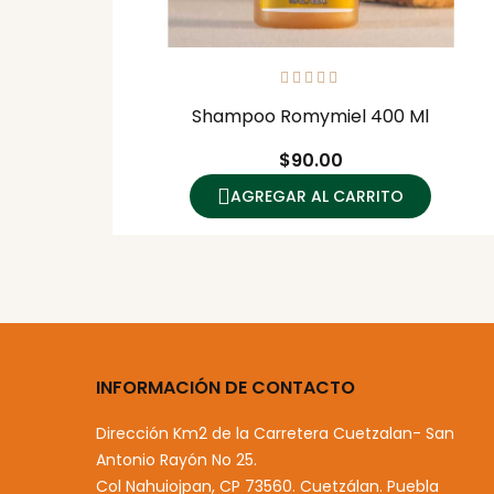
Shampoo Romymiel 400 Ml
Precio
$90.00
AGREGAR AL CARRITO
INFORMACIÓN DE CONTACTO
Dirección
Km2 de la Carretera Cuetzalan- San
Antonio Rayón No 25.
Col Nahuiojpan, CP 73560. Cuetzálan. Puebla