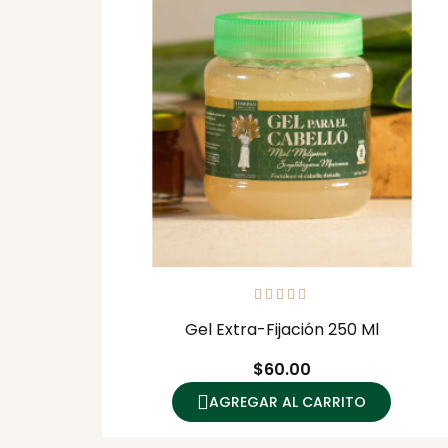
Gel Extra-Fijación 250 Ml
Precio
$60.00
AGREGAR AL CARRITO